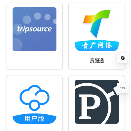
贵服通
13%