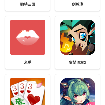
驰骋三国
剑玲珑
米觅
贪婪洞窟2