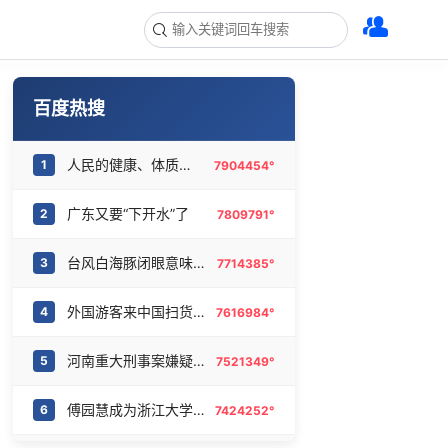
百度热搜
人民的健康、体质、幸福一脉相承
1
7904454°
广东又要“下开水”了
2
7809791°
台风白海豚闭眼意味着什么
3
7714385°
外国游客来中国扫货新特产
4
7616984°
河南重大刑事案嫌疑人落网
5
7521349°
傅园慧成为浙江大学老师
6
7424252°