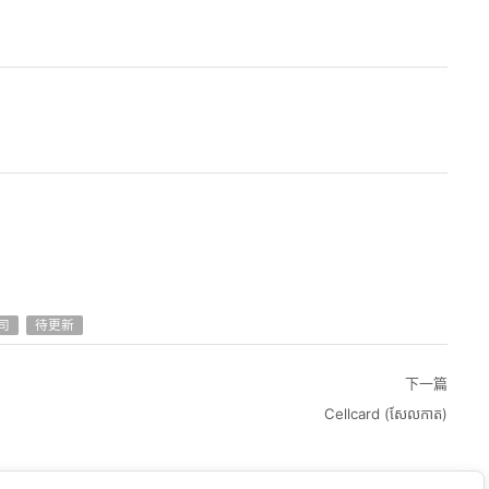
司
待更新
下一篇
Cellcard (សែលកាត)