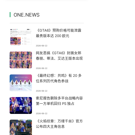
14岁男孩因家长放纵确诊糖尿病
7
7327702°
ONE.NEWS
汪海林回应被举报偷逃税
8
7235591°
《GTA6》预购价格可能泄露
河南重大刑案嫌疑人逃窜时伤害多人
9
7135908°
最贵版本达 200 欧元
2026-06-22
沈腾到国外先把毛裤脱了
10
7043780°
网友恶搞《GTA6》封面女郎
春丽、蒂法、艾达王版本出现
峰哥 汪海林
11
6949072°
2026-06-22
《最终幻想：共鸣》有 20 多
这些燃气使用“偏方”千万别信
12
6852478°
位系列历代角色参战
香港正式允许“拒绝抢救”
13
2026-06-22
6760552°
索尼报告删除多平台战略内容
第一方单机回归 PS 独占
“新疆的交警怎么个个像我妈”
14
6667472°
2026-06-22
梁家辉百花奖迈台阶两次差点摔倒
《火焰纹章：万缕千丝》官方
15
6568169°
公布四大主角信息