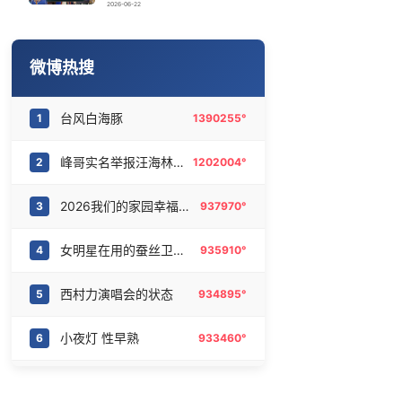
雪佛兰退出中国市场 售后怎么办
16
6472551°
2026-06-22
工龄3个月的年轻人 挤满折扣零食店
17
6382342°
微博热搜
亚运会中国男篮再遇菲律宾
18
6271034°
台风白海豚
1
1390255°
西湖突现狂风暴雨 游客瞬间被浇透
19
6176916°
峰哥实名举报汪海林偷税漏税
2
1202004°
知名编剧汪海林被实名举报偷税漏税
20
6080344°
2026我们的家园幸福美丽西藏
3
937970°
女明星在用的蚕丝卫生巾
4
935910°
西村力演唱会的状态
5
934895°
小夜灯 性早熟
6
933460°
虞书欣古子成大婚路透
7
931029°