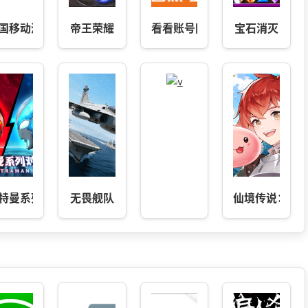
国移动河南-新人领9GB
帝王荣耀
看看账号网-易游盾
宝石消灭
手游
特曼系列：对决
无畏舰队
仙境传说：破