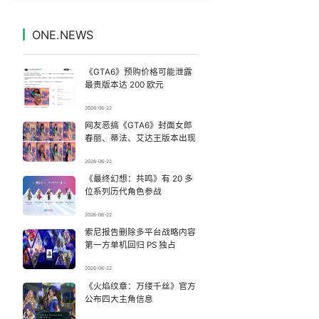
台风白海豚最新路径研判来了
7
7331705°
ONE.NEWS
今日立秋 养生千万避开六大误区
8
7236501°
《GTA6》预购价格可能泄露
47岁妈妈突然产女 26岁女儿：很震惊
9
7139279°
最贵版本达 200 欧元
2026-06-22
大降价！西瓜鸭梨巨峰葡萄都便宜了
10
7043786°
网友恶搞《GTA6》封面女郎
春丽、蒂法、艾达王版本出现
女子开一天一夜空调后二氧化碳中毒
11
6943656°
2026-06-22
《最终幻想：共鸣》有 20 多
深圳地面沉降致车辆损坏系谣言
12
6850225°
位系列历代角色参战
秋天的第一杯奶茶安排上了吗
13
2026-06-22
6754280°
索尼报告删除多平台战略内容
第一方单机回归 PS 独占
63岁关之琳否认与27岁模特恋情
14
6666661°
2026-06-22
台风白海豚强度反复横跳
《火焰纹章：万缕千丝》官方
15
6560976°
公布四大主角信息