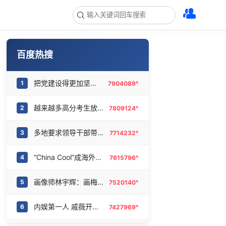
百度热搜
把党建设得更加坚强有力
1
7904089°
越来越多高分考生放弃985选警校
2
7809124°
多地要求领导干部带头休假
3
7714232°
“China Cool”成海外热词
4
7615796°
画像师林宇辉：画梅姨7年 想亲眼看看
5
7520140°
内娱第一人 戚薇开放形象AI授权
6
7427969°