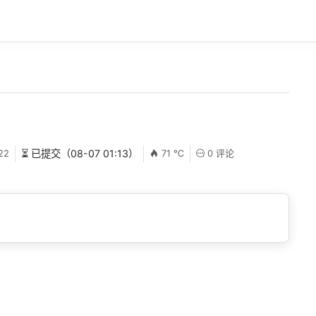
22
⏳ 已提交（08-07 01:13）
71 ℃
0 评论
！