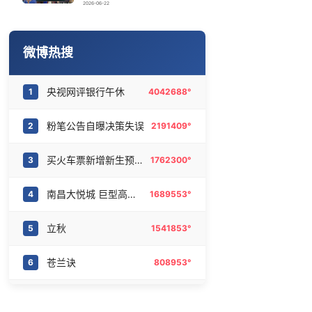
美国将对多晶硅衍生品加征15%关税
16
6478144°
2026-06-22
这些行为很伤大脑 你却每天都在做
17
6379966°
微博热搜
立秋凉意生 来看全国哪里将暑气渐消
18
6288092°
央视网评银行午休
1
4042688°
部分观众入场受阻 浙江省博物馆致歉
19
6190443°
粉笔公告自曝决策失误
2
2191409°
曝OpenAI最快下周推出Astra AI
20
6091680°
买火车票新增新生预约功能
3
1762300°
南昌大悦城 巨型高达空降
4
1689553°
立秋
5
1541853°
苍兰诀
6
808953°
韩国足协7场比赛性贿赂20名裁判
7
657695°