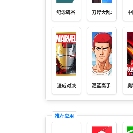
纪念碑谷2
刀斧大乱斗
中
漫威对决
灌篮高手 正版授权
奥
推荐应用