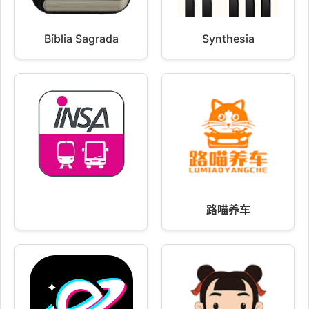
Bíblia Sagrada
Synthesia
路喵养车