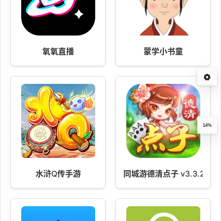
氧氧直播
蒙学小书童
14%
水浒Q传手游
同城游德清点子 v3.3.2025