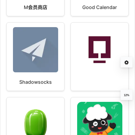
M会员商店
Good Calendar
Shadowsocks
12%