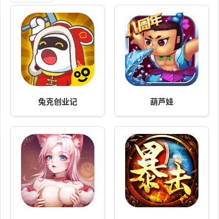
兔克创业记
葫芦娃