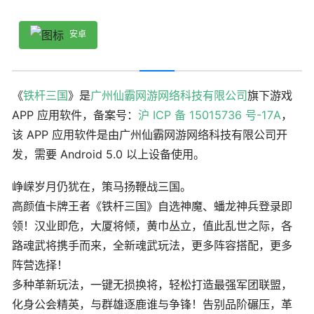
安卓
《
铁杆三国
》是
广州仙霸网游网络科技有限公司
旗下游戏
APP 应用软件，备案号：
沪 ICP 备 15015736 号-17A
，
该 APP 应用软件是由广州仙霸网游网络科技有限公司开
发，需要 Android 5.0 以上设备使用。
峥嵘岁月仍犹在，策马扬鞭战三国。
高颜值卡牌王者《铁杆三国》自选神魔、蟠龙神兵登录即
领！汉业即危，大厦将倾，黄巾丛立，值此乱世之际，各
路魂武将携手而来，全新魂武玩法，更多阵容搭配，更多
阵营选择！
多种革新玩法，一键无损换将，轻松打造最强军团联盟，
化身公会精英，与群雄逐鹿谁与争锋！告别品阶碾压，革