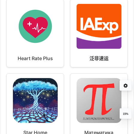
Heart Rate Plus
泛非速运
15%
Star Home
Математика