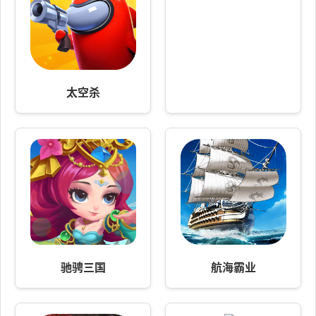
太空杀
驰骋三国
航海霸业