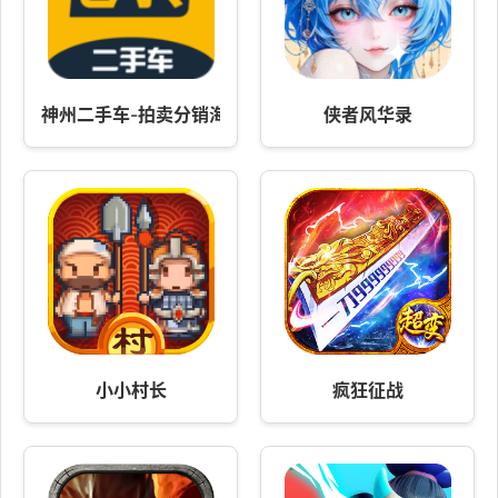
神州二手车-拍卖分销海量车源
侠者风华录
小小村长
疯狂征战