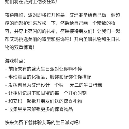
她们将在派对上彻夜狂欢！
夜幕降临，派对即将拉开帷幕！艾玛准备给自己做一個超
酷的面部护理來放松一下，然后给自己画一个精致的妆
容，并穿上亮闪闪的礼裙，盛装接待朋友们！让我们一起
帮艾玛挑选美丽的造型和服饰吧！开启圣诞礼物和生日礼
物的双重惊喜！
游戏特点：
- 前所未有的盛大生日派对让你嗨不停
- 琳琅满目的化妆品，服饰和配饰任你搭配
- 发挥创意为艾玛设计一个独一 无二的生日蛋糕
- 让相机记录下和闺蜜的每一个开心时刻
- 和艾玛一起拆开朋友们送的惊喜礼物
- 收集星星来解锁更多的惊喜物品
快来免费下载体验艾玛的生日派对吧！