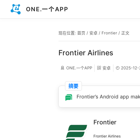
ONE.一个APP
现在位置:
首页
/
安卓
/
Frontier
/ 正文
Frontier Airlines
ONE.一个APP
安卓
2025-12-
摘要
Frontier’s Android app make
Frontier
Frontier Airlines