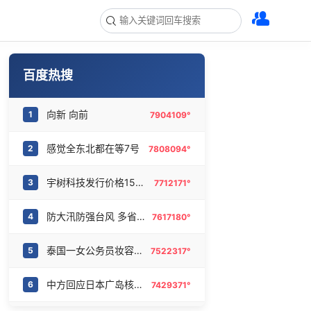
百度热搜
向新 向前
1
7904109°
感觉全东北都在等7号
2
7808094°
宇树科技发行价格150.80元/股
3
7712171°
防大汛防强台风 多省份关键期这样做
4
7617180°
泰国一女公务员妆容引争议 本人回应
5
7522317°
中方回应日本广岛核爆81周年
6
7429371°