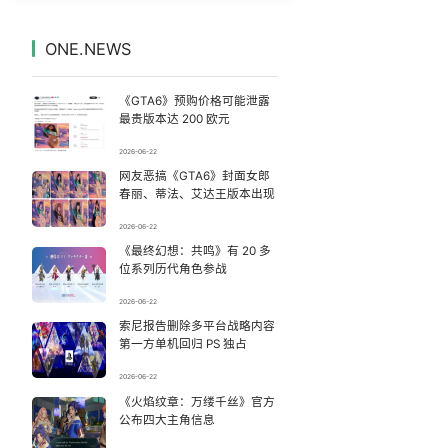
女子利用漏洞0元买了3千台电器
7
7328791°
ONE.NEWS
台风白海豚最新路径
8
7236395°
《GTA6》预购价格可能泄露
中国五箭齐发反制美国
9
7137819°
最贵版本达 200 欧元
2026-06-22
官方回应献血屋不让市民入内躲雨
10
7045679°
网友恶搞《GTA6》封面女郎
春丽、蒂法、艾达王版本出现
壮观！云南两江交汇现“鸳鸯锅”
11
6943650°
2026-06-22
《最终幻想：共鸣》有 20 多
深圳地面沉降致车辆损坏系谣言
12
6850526°
位系列历代角色参战
父亲贪腐儿子洗钱 双双被查处
13
2026-06-22
6757314°
索尼报告删除多平台战略内容
第一方单机回归 PS 独占
原市长检举他人主动交代被判11年
14
6667724°
2026-06-22
DeepSeek、腾讯等获宇树科技战略配售
《火焰纹章：万缕千丝》官方
15
6567978°
公布四大主角信息