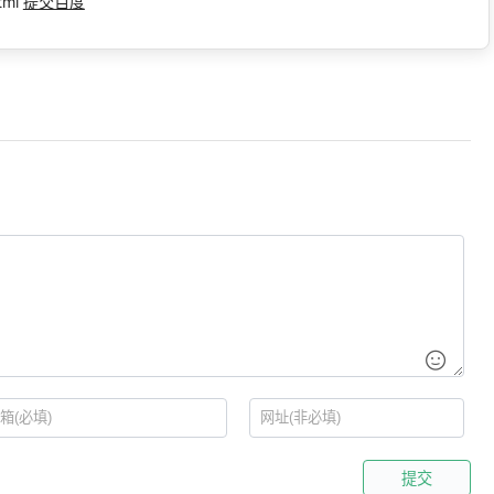
tml
提交百度
提交