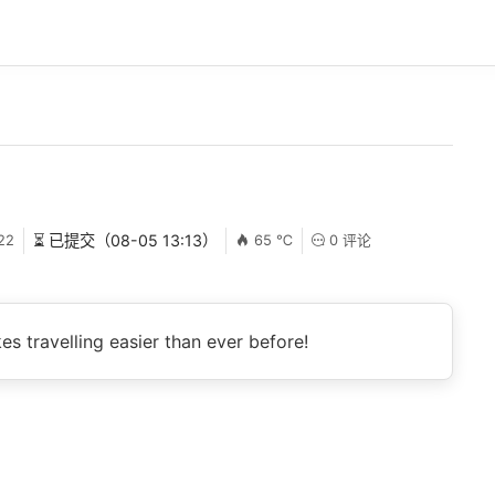
22
⏳ 已提交（08-05 13:13）
65 ℃
0 评论
s travelling easier than ever before!