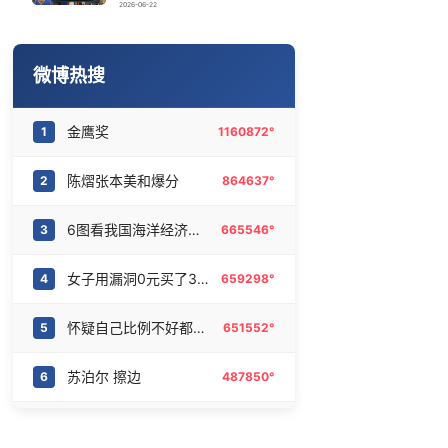
起底浙江如是书院：导师为传销头目
16
6463293°
2026-06-22
25岁中医准研究生回应在景区当NPC
17
6369908°
微博热搜
内马尔赛后情绪失控
18
6285633°
金鹰奖
1
1160872°
金饰克价大幅跳涨
19
6182716°
陈熠张本美和爆分
2
864637°
孩子被冲走溺亡 家属质疑泄洪未通知
20
6082302°
6图看我国海洋经济稳步增长
3
665546°
女子用漏洞0元买了3千台电器
4
659298°
怀疑自己比例不好都没怀疑过镜子
5
651552°
苏泊尔 擦边
6
487850°
魔兽周年送10大坐骑百万福利
7
483114°