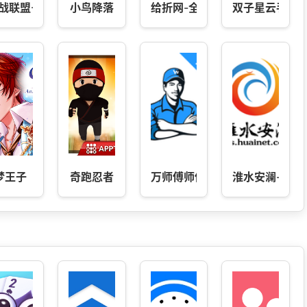
战联盟-5G远程遥控玩具车
小鸟降落
给折网-全网返利省钱领优惠券A
双子星云手机
梦王子
奇跑忍者
万师傅师傅版
淮水安澜-淮安