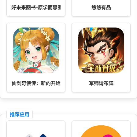
好未来图书-原学而思图书
悠悠有品
仙剑奇侠传：新的开始
军师请布阵
推荐应用