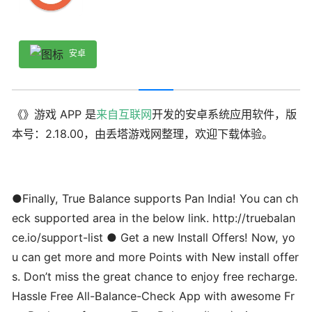
安卓
《》游戏 APP 是
来自互联网
开发的安卓系统应用软件，版
本号：2.18.00，由丢塔游戏网整理，欢迎下载体验。
●Finally, True Balance supports Pan India! You can ch
eck supported area in the below link. http://truebalan
ce.io/support-list ● Get a new Install Offers! Now, yo
u can get more and more Points with New install offer
s. Don’t miss the great chance to enjoy free recharge.
Hassle Free All-Balance-Check App with awesome Fr