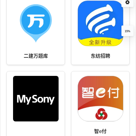
15%
二建万题库
东纺招聘
智e付