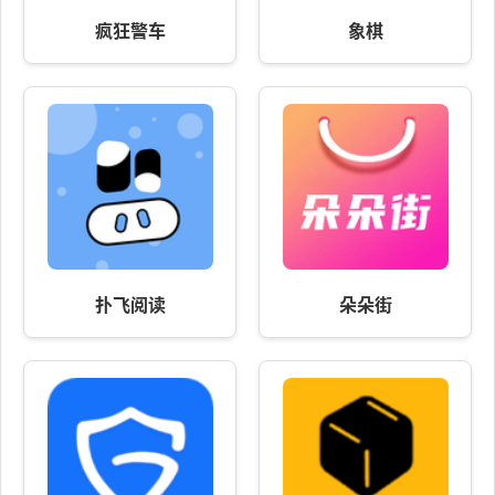
疯狂警车
象棋
扑飞阅读
朵朵街