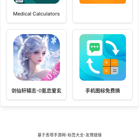
Medical Calculators
剑仙轩辕志-0氪恋爱玄幻修仙国风 v100.0.26
手机图标免费换
基于
丢塔手游网
-
标签大全
-
友情链接