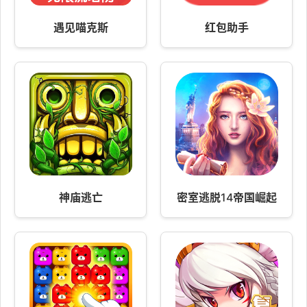
遇见喵克斯
红包助手
神庙逃亡
密室逃脱14帝国崛起