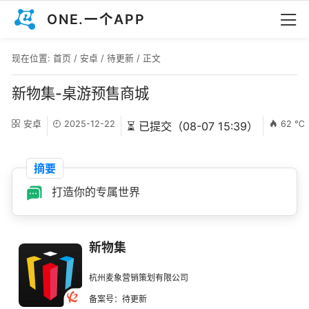
ONE.一个APP
现在位置:
首页
/
安卓
/
待更新
/ 正文
新物集-桌游预售商城
安卓
2025-12-22
62 ℃
⏳ 已提交（08-07 15:39）
摘要
打造你的专属世界
新物集
杭州麦象营销策划有限公司
备案号：待更新