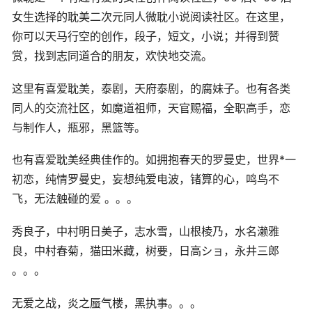
女生选择的耽美二次元同人微耽小说阅读社区。在这里，
你可以天马行空的创作，段子，短文，小说；并得到赞
赏，找到志同道合的朋友，欢快地交流。
这里有喜爱耽美，泰剧，天府泰剧，的腐妹子。也有各类
同人的交流社区，如魔道祖师，天官赐福，全职高手，恋
与制作人，瓶邪，黑篮等。
也有喜爱耽美经典佳作的。如拥抱春天的罗曼史，世界*一
初恋，纯情罗曼史，妄想纯爱电波，锗算的心，鸣鸟不
飞，无法触碰的爱 。。。
秀良子，中村明日美子，志水雪，山根棱乃，水名濑雅
良，中村春菊，猫田米藏，树要，日高ショ，永井三郎
。。。
无爱之战，炎之蜃气楼，黑执事。。。