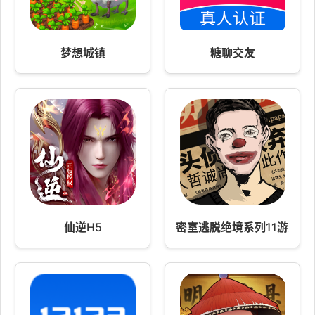
梦想城镇
糖聊交友
仙逆H5
密室逃脱绝境系列11游乐园