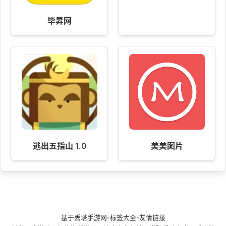
毕昇网
逃出五指山 1.0
美美图片
基于
丢塔手游网
-
标签大全
-
友情链接