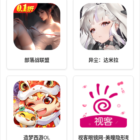
部落战联盟
异尘：达米拉
造梦西游OL
视客眼镜网-美瞳隐形眼镜