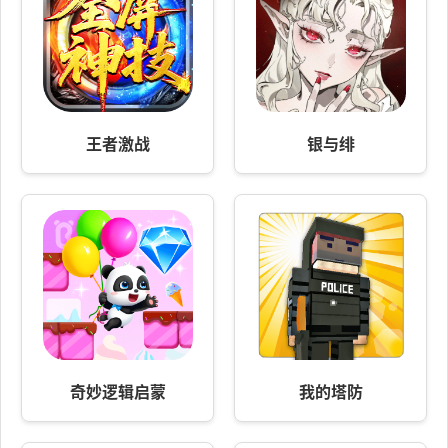
王者激战
银与绯
奇妙逻辑启蒙
我的塔防