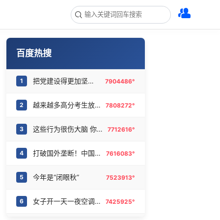
百度热搜
把党建设得更加坚强有力
1
7904486°
越来越多高分考生放弃985选警校
2
7808272°
这些行为很伤大脑 你却每天都在做
3
7712616°
打破国外垄断！中国重磅科技集中上新
4
7616083°
今年是“闭眼秋”
5
7523913°
女子开一天一夜空调后二氧化碳中毒
6
7425925°