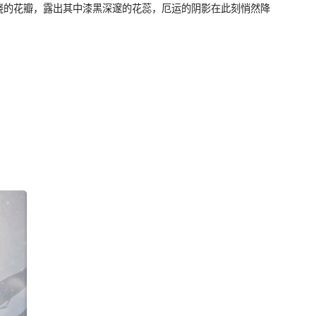
绕的花瓣，露出其中漆黑深邃的花蕊，厄运的阴影在此刻悄然降