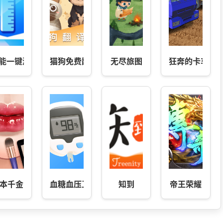
能一键测量仪
猫狗免费翻译器
无尽旅图
狂奔的卡车
本千金
血糖血压卫士宝
知到
帝王荣耀