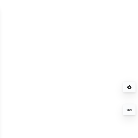
音图
26%