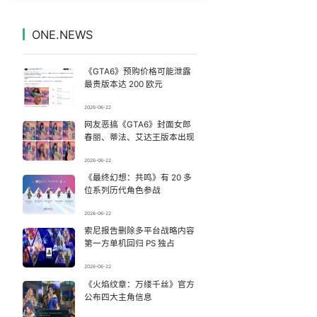
内娱第一人 戚薇开放形象AI授权
7
7331068°
ONE.NEWS
日本网红自杀案在韩国引发很大冲击
8
7237757°
《GTA6》预购价格可能泄露
父亲劝读师范 女儿偏要考北大
9
7141058°
最贵版本达 200 欧元
2026-06-22
1岁宝宝碰坏纸巾盒 宝妈被索赔924元
10
7045283°
网友恶搞《GTA6》封面女郎
春丽、蒂法、艾达王版本出现
玲花累到不停喝水 曾毅闲到玩猜拳
11
6949366°
2026-06-22
《最终幻想：共鸣》有 20 多
“空调24小时开着更省电”不实
12
6857337°
位系列历代角色参战
47岁妈妈突然产女 26岁女儿：很震惊
13
2026-06-22
6755353°
索尼报告删除多平台战略内容
第一方单机回归 PS 独占
夫妻花式晒证展示门当户对
14
6660099°
2026-06-22
台风白海豚体型变大近似13个浙江面积
《火焰纹章：万缕千丝》官方
15
6569999°
公布四大主角信息