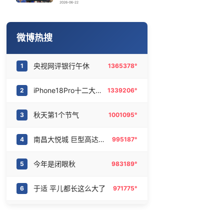
梁文锋投了宇树
16
6465664°
2026-06-22
生猪养殖户自救：砍母猪 买保险
17
6370655°
微博热搜
翁虹想演《功夫女足2》 角色都想好了
18
6273198°
央视网评银行午休
1
1365378°
世界杯不能卖 国际足联终于明白了
19
6175721°
iPhone18Pro十二大升级
2
1339206°
华东要吹“白海豚牌空调外机”了
20
6080324°
秋天第1个节气
3
1001095°
南昌大悦城 巨型高达空降
4
995187°
今年是闭眼秋
5
983189°
于适 平儿都长这么大了
6
971775°
1岁宝宝碰坏纸巾盒三亚酒店索赔924元
7
835133°