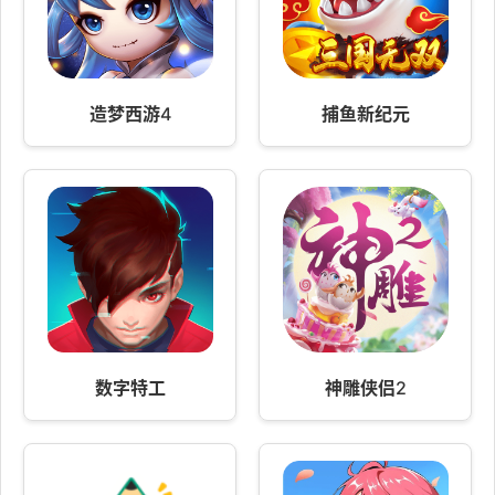
造梦西游4
捕鱼新纪元
数字特工
神雕侠侣2